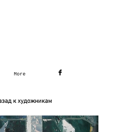
С
More
азад к художникам