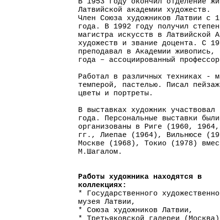
В 1953 году окончил отделение жи
Латвийской академии художеств.
Член Союза художников Латвии с 1
года. В 1992 году получил степен
магистра искусств в Латвийской А
художеств и звание доцента. С 19
преподавал в Академии живопись, 
года – ассоциированный профессор
Работал в различных техниках - м
темперой, пастелью. Писал пейзаж
цветы и портреты.
В выставках художник участвовал 
года. Персональные выставки были
организованы в Риге (1960, 1964,
гг., Лиепае (1964), Вильнюсе (19
Москве (1968), Токио (1978) вмес
М.Шагалом.
Работы художника находятся в
коллекциях:
* Государственного художественно
музея Латвии,
* Союза художников Латвии,
* Третьяковской галереи (Москва)