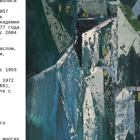
вописи
957
ь
кадемии
77 года
с 2004
.
аслом,
и,
с 1953
 1972
68),
те с
го
,многих