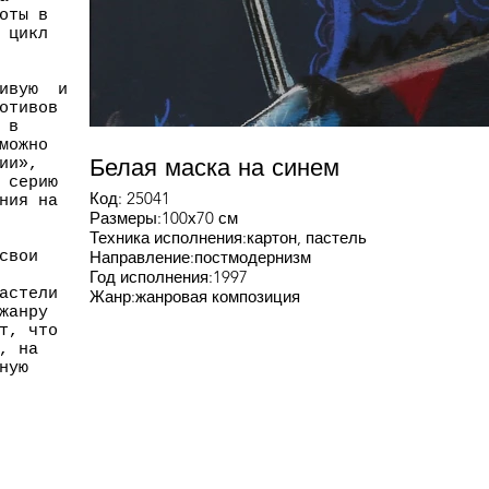
оты в
 цикл
живую и
отивов
 в
можно
Белая маска на синем
ции»,
 серию
Код: 25041
ния на
Размеры:100х70 см
Техника исполнения:картон, пастель
Направление:постмодернизм
свои
Год исполнения:1997
астели
Жанр:жанровая композиция
жанру
т, что
, на
ную