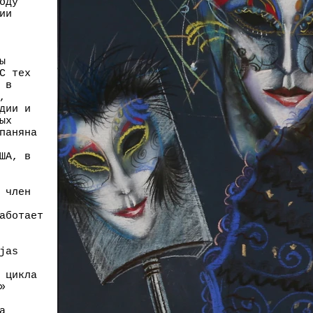
оду
ии
ы
С тех
 в
,
дии и
ых
паняна
ША, в
 член
аботает
jas
 цикла
»
а