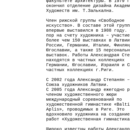
факультете архитектуры. В 1979 г
окончил отделение дизайна Академ
Художеств им. Т.Залькална.
Член рижской группы «Свободное
искусство». В составе этой групп
впервые выставился в 1988 году. 
пор на счету художника – участие
более чем 150 выставках в Латвии
России, Германии, Италии, Финлян
Югославии, а также 15 персональн
выставок. Работы Александрая Сте
находятся в частных коллекциях
Германии, Югославии, Израиля и С
частных коллекциях г.Риги.
С 2002 года Александр Степанян –
Союза художников Латвии.
С 2005 года Александр ежегодно р
членом художественного жюри
международный соревнований по
художественной гимнастике «Balti
Aplis», проводимых в Риге. Это
вдохновило художника на создание
работ «Художественная гимнастика
Широко известны работы Александр