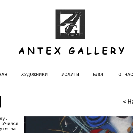
ANTEX GALLERY
НАЯ
ХУДОЖНИКИ
УСЛУГИ
БЛОГ
О НА
н
< Н
ду.
 Учился
уте на