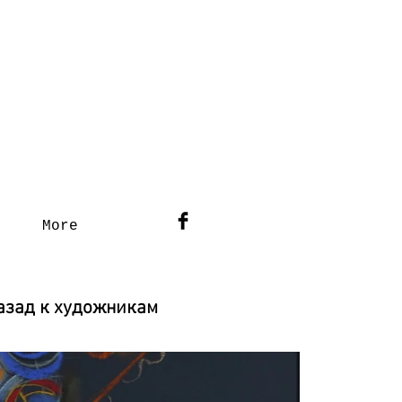
С
More
азад к художникам