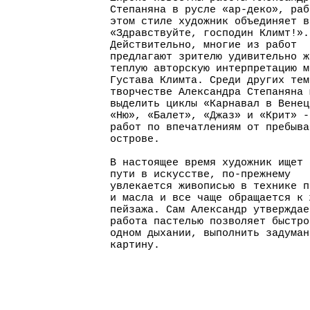
Степаняна в русле «ар-деко», раб
этом стиле художник объединяет в
«Здравствуйте, господин Климт!».
Действительно, многие из работ
предлагают зрителю удивительно 
теплую авторскую интерпретацию м
Густава Климта. Среди других тем
творчестве Александра Степаняна 
выделить циклы «Карнавал в Вене
«Ню», «Балет», «Джаз» и «Крит» -
работ по впечатлениям от пребыва
острове.
В настоящее время художник ищет 
пути в искусстве, по-прежнему
увлекается живописью в технике п
и масла и все чаще обращается к 
пейзажа. Сам Александр утверждае
работа пастелью позволяет быстро
одном дыхании, выполнить задуман
картину.