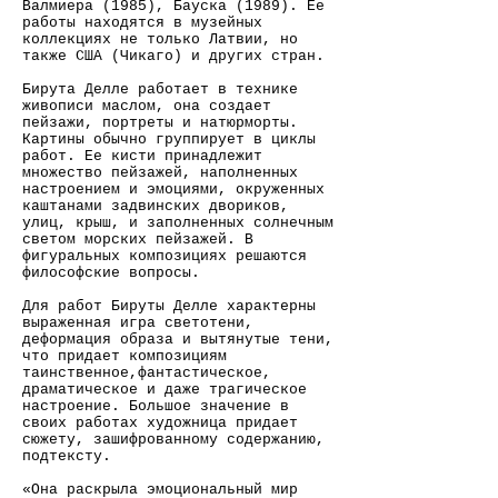
Валмиера (1985), Бауска (1989). Ее
работы находятся в музейных
коллекциях не только Латвии, но
также США (Чикаго) и других стран.
Бирута Делле работает в технике
живописи маслом, она создает
пейзажи, портреты и натюрморты.
Картины обычно группирует в циклы
работ. Ее кисти принадлежит
множество пейзажей, наполненных
настроением и эмоциями, окруженных
каштанами задвинских двориков,
улиц, крыш, и заполненных солнечным
светом морских пейзажей. В
фигуральных композициях решаются
философские вопросы.
Для работ Бируты Делле характерны
выраженная игра светотени,
деформация образа и вытянутые тени,
что придает композициям
таинственное,фантастическое,
драматическое и даже трагическое
настроение. Большое значение в
своих работах художница придает
сюжету, зашифрованному содержанию,
подтексту.
«Она раскрыла эмоциональный мир