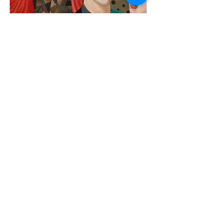
ВАЛЕРИЯ
ШУВАЛОВА:
01/04/2022 - 30/04/2022
Музыканты
Код: 6008
Размеры:90х90 см
Техника исполнения: холст,
масло
Направление:постмодернизм
Год исполнения:1991
Жанр:жанровая композиция
Цена этого месяца: 2400 EUR